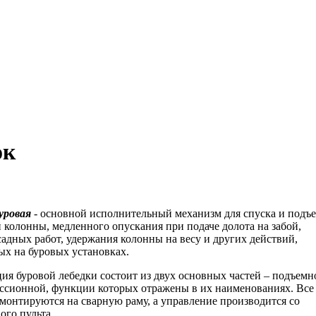
ок
уровая
- основной исполнительный механизм для спуска и подъ
 колонны, медленного опускания при подаче долота на забой,
садных работ, удержания колонны на весу и других действий,
х на буровых установках.
ия буровой лебедки состоит из двух основных частей – подъемн
ссионной, функции которых отражены в их наименованиях. Все
монтируются на сварную раму, а управление производится со
ого пульта.