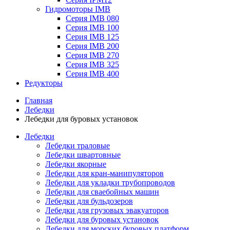
Гидромоторы IMB
Серия IMB 080
Серия IMB 100
Серия IMB 125
Серия IMB 200
Серия IMB 270
Серия IMB 325
Серия IMB 400
Редукторы
Главная
Лебедки
Лебедки для буровых установок
Лебедки
Лебедки траловые
Лебедки швартовные
Лебедки якорные
Лебедки для кран-манипуляторов
Лебедки для укладки трубопроводов
Лебедки для сваебойных машин
Лебедки для бульдозеров
Лебедки для грузовых эвакуаторов
Лебедки для буровых установок
Лебедки для морских буровых платформ