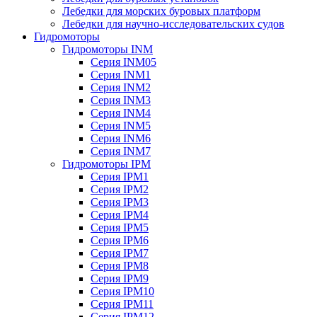
Лебедки для морских буровых платформ
Лебедки для научно-исследовательских судов
Гидромоторы
Гидромоторы INM
Серия INM05
Серия INM1
Серия INM2
Серия INM3
Серия INM4
Серия INM5
Серия INM6
Серия INM7
Гидромоторы IPM
Серия IPM1
Серия IPM2
Серия IPM3
Серия IPM4
Серия IPM5
Серия IPM6
Серия IPM7
Серия IPM8
Серия IPM9
Серия IPM10
Серия IPM11
Серия IPM12