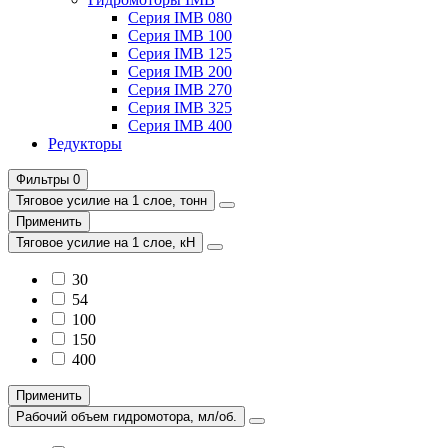
Серия IMB 080
Серия IMB 100
Серия IMB 125
Серия IMB 200
Серия IMB 270
Серия IMB 325
Серия IMB 400
Редукторы
Фильтры
0
Тяговое усилие на 1 слое, тонн
Применить
Тяговое усилие на 1 слое, кН
30
54
100
150
400
Применить
Рабочий объем гидромотора, мл/об.