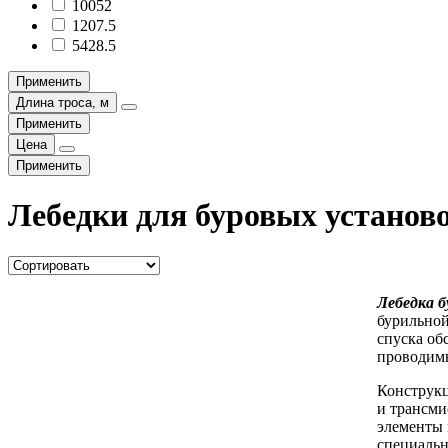
10052
1207.5
5428.5
Применить
Длина троса, м
Применить
Цена
Применить
Лебедки для буровых установ
Лебедка б
бурильной
спуска об
проводимы
Конструкц
и трансми
элементы 
специальн