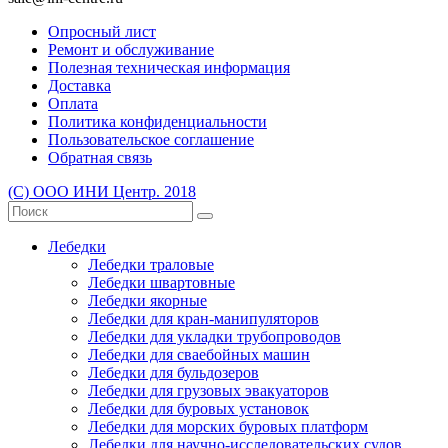
Опросный лист
Ремонт и обслуживание
Полезная техническая информация
Доставка
Оплата
Политика конфиденциальности
Пользовательское соглашение
Обратная связь
(С) ООО ИНИ Центр. 2018
Лебедки
Лебедки траловые
Лебедки швартовные
Лебедки якорные
Лебедки для кран-манипуляторов
Лебедки для укладки трубопроводов
Лебедки для сваебойных машин
Лебедки для бульдозеров
Лебедки для грузовых эвакуаторов
Лебедки для буровых установок
Лебедки для морских буровых платформ
Лебедки для научно-исследовательских судов