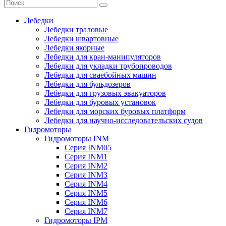
Лебедки
Лебедки траловые
Лебедки швартовные
Лебедки якорные
Лебедки для кран-манипуляторов
Лебедки для укладки трубопроводов
Лебедки для сваебойных машин
Лебедки для бульдозеров
Лебедки для грузовых эвакуаторов
Лебедки для буровых установок
Лебедки для морских буровых платформ
Лебедки для научно-исследовательских судов
Гидромоторы
Гидромоторы INM
Серия INM05
Серия INM1
Серия INM2
Серия INM3
Серия INM4
Серия INM5
Серия INM6
Серия INM7
Гидромоторы IPM