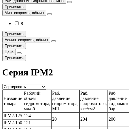
Раб. давление гидромотора, МПа
Применить
Мин. скорость, об/мин
8
Применить
Номин. скорость, об/мин
Применить
Цена
Применить
Серия IPM2
Рабочий
Раб.
Раб.
Раб.
Название
объем
давление
давление
давление
товара
гидромотора,
гидромотора,
гидромотора,
гидромото
мл/об
МПа
кгс/см2
бар
IPM2-125
124
20
204
200
IPM2-150
151