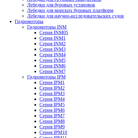
Лебедки для буровых установок
Лебедки для морских буровых платформ
Лебедки для научно-исследовательских судов
Гидромоторы
Гидромоторы INM
Серия INM05
Серия INM1
Серия INM2
Серия INM3
Серия INM4
Серия INM5
Серия INM6
Серия INM7
Гидромоторы IPM
Серия IPM1
Серия IPM2
Серия IPM3
Серия IPM4
Серия IPM5
Серия IPM6
Серия IPM7
Серия IPM8
Серия IPM9
Серия IPM10
Серия IPM11