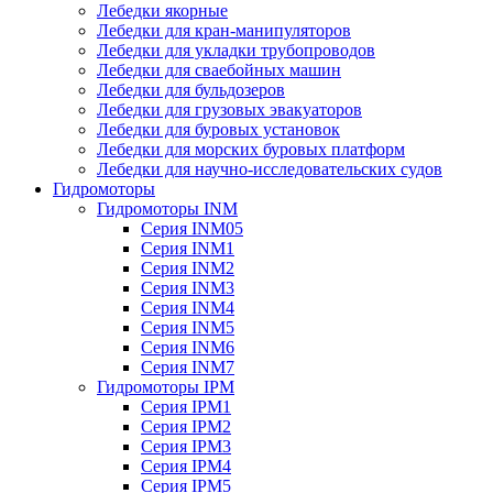
Лебедки якорные
Лебедки для кран-манипуляторов
Лебедки для укладки трубопроводов
Лебедки для сваебойных машин
Лебедки для бульдозеров
Лебедки для грузовых эвакуаторов
Лебедки для буровых установок
Лебедки для морских буровых платформ
Лебедки для научно-исследовательских судов
Гидромоторы
Гидромоторы INM
Серия INM05
Серия INM1
Серия INM2
Серия INM3
Серия INM4
Серия INM5
Серия INM6
Серия INM7
Гидромоторы IPM
Серия IPM1
Серия IPM2
Серия IPM3
Серия IPM4
Серия IPM5