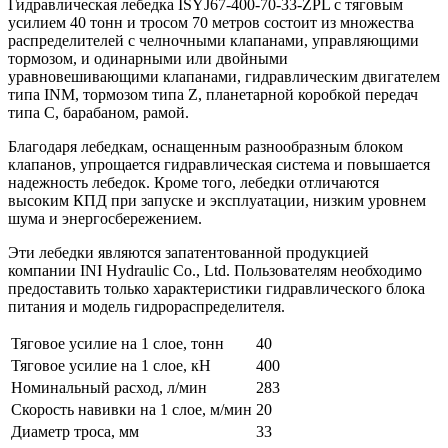
Гидравлическая лебедка ISYJ67-400-70-33-ZPL с тяговым
усилием 40 тонн и тросом 70 метров состоит из множества
распределителей с челночными клапанами, управляющими
тормозом, и одинарными или двойными
уравновешивающими клапанами, гидравлическим двигателем
типа INM, тормозом типа Z, планетарной коробкой передач
типа C, барабаном, рамой.
Благодаря лебедкам, оснащенным разнообразным блоком
клапанов, упрощается гидравлическая система и повышается
надежность лебедок. Кроме того, лебедки отличаются
высоким КПД при запуске и эксплуатации, низким уровнем
шума и энергосбережением.
Эти лебедки являются запатентованной продукцией
компании INI Hydraulic Co., Ltd. Пользователям необходимо
предоставить только характеристики гидравлического блока
питания и модель гидрораспределителя.
Тяговое усилие на 1 слое, тонн
40
Тяговое усилие на 1 слое, кН
400
Номинальный расход, л/мин
283
Скорость навивки на 1 слое, м/мин
20
Диаметр троса, мм
33