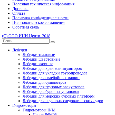
Полезная техническая информация
Доставка
Оплата
Политика конфиденциальности
Пользовательское соглашение
Обратная связь
(С) ООО ИНИ Центр. 2018
Лебедки
Лебедки траловые
Лебедки швартовные
Лебедки якорные
Лебедки для кран-манипуляторов
Лебедки для укладки трубопроводов
Лебедки для сваебойных машин
Лебедки для бульдозеров
Лебедки для грузовых эвакуаторов
Лебедки для буровых установок
Лебедки для морских буровых платформ
Лебедки для научно-исследовательских судов
Гидромоторы
Гидромоторы INM
Серия INM05