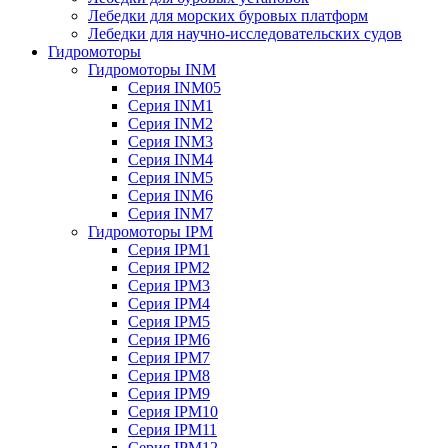
Лебедки для морских буровых платформ
Лебедки для научно-исследовательских судов
Гидромоторы
Гидромоторы INM
Серия INM05
Серия INM1
Серия INM2
Серия INM3
Серия INM4
Серия INM5
Серия INM6
Серия INM7
Гидромоторы IPM
Серия IPM1
Серия IPM2
Серия IPM3
Серия IPM4
Серия IPM5
Серия IPM6
Серия IPM7
Серия IPM8
Серия IPM9
Серия IPM10
Серия IPM11
Серия IPM12