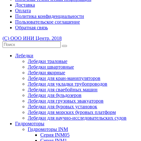
Доставка
Оплата
Политика конфиденциальности
Пользовательское соглашение
Обратная связь
(С) ООО ИНИ Центр. 2018
Лебедки
Лебедки траловые
Лебедки швартовные
Лебедки якорные
Лебедки для кран-манипуляторов
Лебедки для укладки трубопроводов
Лебедки для сваебойных машин
Лебедки для бульдозеров
Лебедки для грузовых эвакуаторов
Лебедки для буровых установок
Лебедки для морских буровых платформ
Лебедки для научно-исследовательских судов
Гидромоторы
Гидромоторы INM
Серия INM05
Серия INM1