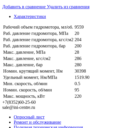
Добавить в сравнение
Удалить из сравнения
Характеристики
Рабочий объем гидромотора, мл/об.
9559
Раб. давление гидромотора, МПа
20
Раб. давление гидромотора, кгс/см2
204
Раб. давление гидромотора, бар
200
Макс. давление, МПа
28
Макс. давление, кгс/см2
286
Макс. давление, бар
280
Номин. крутящий момент, Нм
30398
Удельный момент, Нм/МПа
1519.90
Мин. скорость, об/мин
0.5
Номин. скорость, об/мин
95
Макс. мощность, кВт
220
+7(8352)60-25-60
sale@ini-centre.ru
Опросный лист
Ремонт и обслуживание
Полезная техническая информация