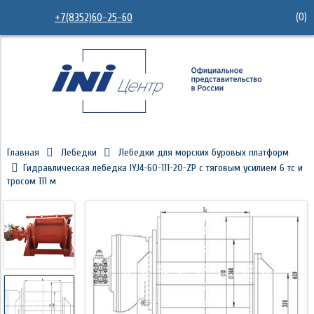
(
0
)
+7(8352)60-25-60
Главная
Лебедки
Лебедки для морских буровых платформ
Гидравлическая лебедка IYJ4-60-111-20-ZP с тяговым усилием 6 тс и
тросом 111 м