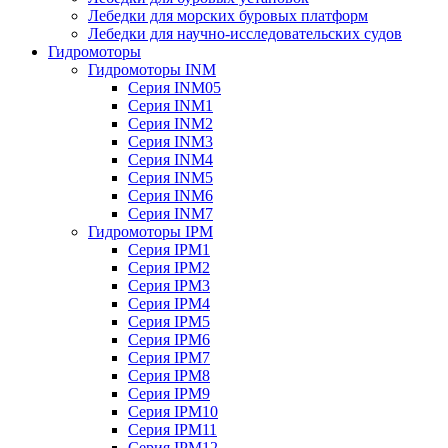
Лебедки для морских буровых платформ
Лебедки для научно-исследовательских судов
Гидромоторы
Гидромоторы INM
Серия INM05
Серия INM1
Серия INM2
Серия INM3
Серия INM4
Серия INM5
Серия INM6
Серия INM7
Гидромоторы IPM
Серия IPM1
Серия IPM2
Серия IPM3
Серия IPM4
Серия IPM5
Серия IPM6
Серия IPM7
Серия IPM8
Серия IPM9
Серия IPM10
Серия IPM11
Серия IPM12