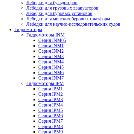
Лебедки для бульдозеров
Лебедки для грузовых эвакуаторов
Лебедки для буровых установок
Лебедки для морских буровых платформ
Лебедки для научно-исследовательских судов
Гидромоторы
Гидромоторы INM
Серия INM05
Серия INM1
Серия INM2
Серия INM3
Серия INM4
Серия INM5
Серия INM6
Серия INM7
Гидромоторы IPM
Серия IPM1
Серия IPM2
Серия IPM3
Серия IPM4
Серия IPM5
Серия IPM6
Серия IPM7
Серия IPM8
Серия IPM9