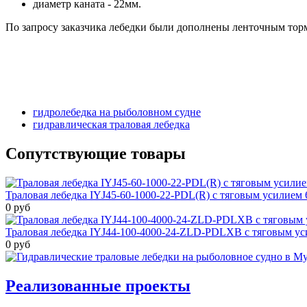
диаметр каната - 22мм.
По запросу заказчика лебедки были дополнены ленточным тормо
Фото
гидролебедка на рыболовном судне
гидравлическая траловая лебедка
Сопутствующие товары
Траловая лебедка IYJ45-60-1000-22-PDL(R) с тяговым усилием 6
0 руб
Траловая лебедка IYJ44-100-4000-24-ZLD-PDLXB с тяговым уси
0 руб
Реализованные проекты