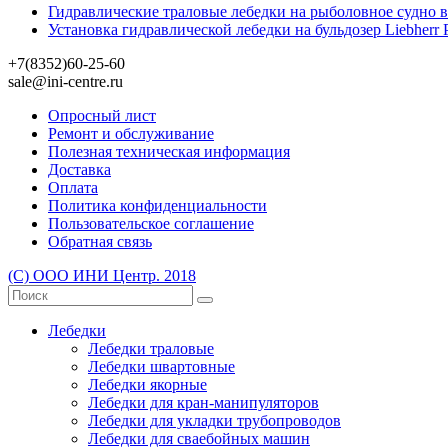
Гидравлические траловые лебедки на рыболовное судно 
Установка гидравлической лебедки на бульдозер Liebher
+7(8352)60-25-60
sale@ini-centre.ru
Опросный лист
Ремонт и обслуживание
Полезная техническая информация
Доставка
Оплата
Политика конфиденциальности
Пользовательское соглашение
Обратная связь
(С) ООО ИНИ Центр. 2018
Лебедки
Лебедки траловые
Лебедки швартовные
Лебедки якорные
Лебедки для кран-манипуляторов
Лебедки для укладки трубопроводов
Лебедки для сваебойных машин