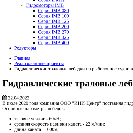
Гидромоторы IMB
Серия IMB 080
Серия IMB 100
Серия IMB 125
Серия IMB 200
Серия IMB 270
Серия IMB 325
Серия IMB 400
Редукторы
Главная
Реализованные проекты
Гидравлические траловые лебедки на рыболовное судно 
Гидравлические траловые леб
22.04.2022
В июле 2020 года компания ООО "ИНИ-Центр" поставила гидр
Основные параметры лебедок:
тяговое усилие - 60кН;
средняя скорость навивки каната - 22 м/мин;
длина каната - 1000м;