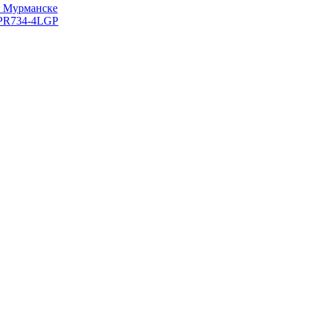
в Мурманске
r PR734-4LGP